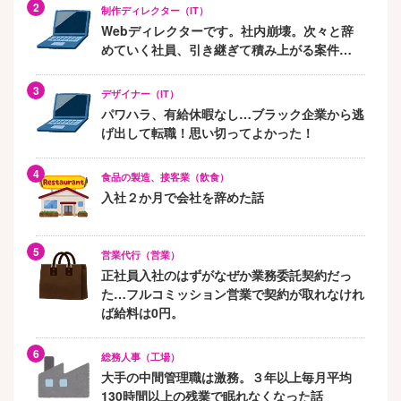
制作ディレクター（IT）
Webディレクターです。社内崩壊。次々と辞
めていく社員、引き継ぎて積み上がる案件…
デザイナー（IT）
パワハラ、有給休暇なし…ブラック企業から逃
げ出して転職！思い切ってよかった！
食品の製造、接客業（飲食）
入社２か月で会社を辞めた話
営業代行（営業）
正社員入社のはずがなぜか業務委託契約だっ
た…フルコミッション営業で契約が取れなけれ
ば給料は0円。
総務人事（工場）
大手の中間管理職は激務。３年以上毎月平均
130時間以上の残業で眠れなくなった話