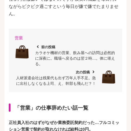
ながらビクビク過ごすという毎日が嫌で嫌でたまりませ
ん。
営業
chevron_left
前の投稿
カラオケ機材の営業、飲み屋への訪問は必然的
に深夜に。職場へ戻るのは翌２時…。体に堪え
る。
次の投稿
chevron_right
人材派遣会社は残業代も出ず万年人手不足。急
に出社しなくなる上司、え、幹部も飛んだ？！
「営業」の仕事辞めたい話一覧
正社員入社のはずがなぜか業務委託契約だった…フルコミッ
ション営業で契約が取れなければ給料は0円。