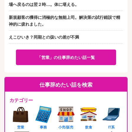
場へ戻るのは翌２時…。体に堪える。
新規顧客の獲得に消極的な無能上司。解決策の試行錯誤で精
神的に疲れました。
えこひいき？同期との扱いの差が不満
「営業」の仕事辞めたい話一覧
仕事辞めたい話を検索
カテゴリー
営業
事務
小売/販売
飲食
IT系