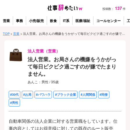
137
投稿数：
件
営業
事務
小売/販売
飲食
IT系
医療/福祉
コールセンター
TOP
>
営業
>
法人営業。お局さんの機嫌をうかがって毎日ビクビク過ごすのが嫌でたまりません。
法人営業（営業）
法人営業。お局さんの機嫌をうかがっ
て毎日ビクビク過ごすのが嫌でたまり
ません。
あんこ：男性 / 35歳
#30代
#お局
#パワハラ
#ブラック企業
#人間関係
#同僚
#男性
自動車関係の法人企業に対する営業職をしています。仕
事内容としてはお得意様に対しての既存のルート販売