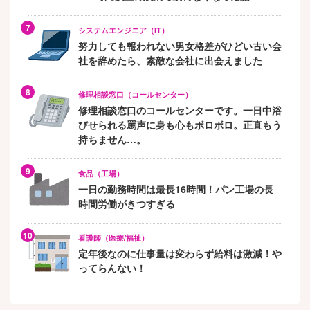
システムエンジニア（IT）
努力しても報われない男女格差がひどい古い会
社を辞めたら、素敵な会社に出会えました
修理相談窓口（コールセンター）
修理相談窓口のコールセンターです。一日中浴
びせられる罵声に身も心もボロボロ。正直もう
持ちません…。
食品（工場）
一日の勤務時間は最長16時間！パン工場の長
時間労働がきつすぎる
看護師（医療/福祉）
定年後なのに仕事量は変わらず給料は激減！や
ってらんない！