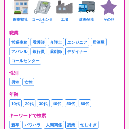
医療/福祉
コールセンタ
工場
建設/物流
その他
ー
職業
営業事務
看護師
介護士
エンジニア
居酒屋
アパレル
銀行員
薬剤師
デザイナー
コールセンター
性別
男性
女性
年齢
10代
20代
30代
40代
50代
60代
キーワードで検索
新卒
パワハラ
人間関係
残業
忙しすぎ