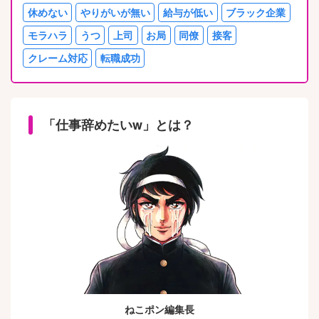
休めない
やりがいが無い
給与が低い
ブラック企業
モラハラ
うつ
上司
お局
同僚
接客
クレーム対応
転職成功
「仕事辞めたいw」とは？
ねこポン編集長