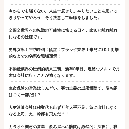
今からでも遅くない。人生一度きり。やりたいことを思いっ
きりやってやろう！そう決意して転職をしました。
全国全世界への転勤の可能性に怯える日々。家族と離れ離れ
になるのは嫌です。
男尊女卑！年功序列！陰湿！ブラック業界！未だに3K！衝撃
的なまでの劣悪な職場環境！
不動産業界の圧倒的成果主義。新卒2年目、過酷なノルマで月
末は会社に行くことが怖くなります。
生命保険の営業はしんどい。実力主義の成果報酬で、勝ち組
はごく一部だけ？
人材派遣会社は残業代も出ず万年人手不足。急に出社しなく
なる上司、え、幹部も飛んだ？！
カラオケ機材の営業、飲み屋への訪問は必然的に深夜に。職