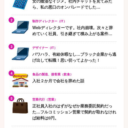
女の陰湿なイジメ。社内チャットを見てみた
ら、私の悪口のオンパレードでした…
制作ディレクター（IT）
Webディレクターです。社内崩壊。次々と辞
めていく社員、引き継ぎて積み上がる案件…
デザイナー（IT）
パワハラ、有給休暇なし…ブラック企業から逃
げ出して転職！思い切ってよかった！
食品の製造、接客業（飲食）
入社２か月で会社を辞めた話
営業代行（営業）
正社員入社のはずがなぜか業務委託契約だっ
た…フルコミッション営業で契約が取れなけれ
ば給料は0円。