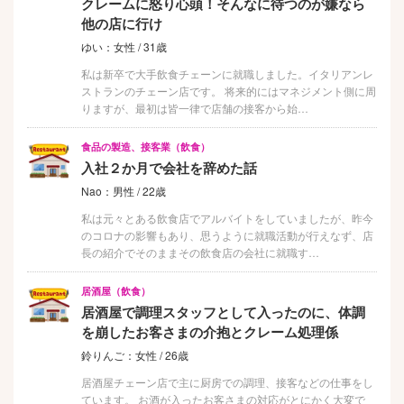
クレームに怒り心頭！そんなに待つのが嫌なら
他の店に行け
ゆい：女性 / 31歳
私は新卒で大手飲食チェーンに就職しました。イタリアンレ
ストランのチェーン店です。 将来的にはマネジメント側に周
りますが、最初は皆一律で店舗の接客から始…
食品の製造、接客業（飲食）
入社２か月で会社を辞めた話
Nao：男性 / 22歳
私は元々とある飲食店でアルバイトをしていましたが、昨今
のコロナの影響もあり、思うように就職活動が行えなず、店
長の紹介でそのままその飲食店の会社に就職す…
居酒屋（飲食）
居酒屋で調理スタッフとして入ったのに、体調
を崩したお客さまの介抱とクレーム処理係
鈴りんご：女性 / 26歳
居酒屋チェーン店で主に厨房での調理、接客などの仕事をし
ています。 お酒が入ったお客さまの対応がとにかく大変で