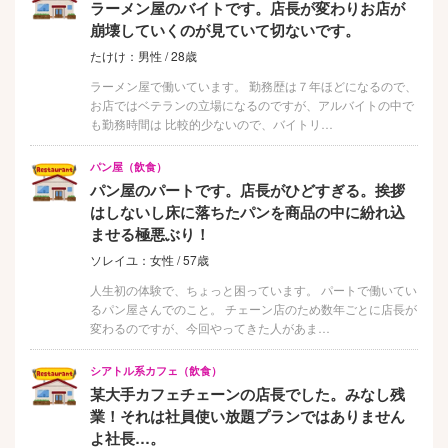
ラーメン屋のバイトです。店長が変わりお店が
崩壊していくのが見ていて切ないです。
たけけ：男性 / 28歳
ラーメン屋で働いています。 勤務歴は７年ほどになるので、
お店ではベテランの立場になるのですが、アルバイトの中で
も勤務時間は 比較的少ないので、バイトリ…
パン屋（飲食）
パン屋のパートです。店長がひどすぎる。挨拶
はしないし床に落ちたパンを商品の中に紛れ込
ませる極悪ぶり！
ソレイユ：女性 / 57歳
人生初の体験で、ちょっと困っています。 パートで働いてい
るパン屋さんでのこと。 チェーン店のため数年ごとに店長が
変わるのですが、今回やってきた人があま…
シアトル系カフェ（飲食）
某大手カフェチェーンの店長でした。みなし残
業！それは社員使い放題プランではありません
よ社長…。