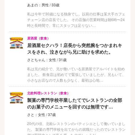
あまの：男性 / 33歳
私は今年で30歳になる独身でし。以前の仕事は某大手カフェ
チェーン店の店長でした。 その店舗の営業時間は朝6時〜24
時と長時間で、常にスタッフは足りない…
居酒屋（飲食）
居酒屋セクハラ！店長から突然腕をつかまれキ
スをされ、泣きながら兄に助けを求めた。
さとちゃん：女性 / 31歳
私は兄の紹介で、兄が働いている居酒屋でアルバイトを始め
ました。 飲食店は初めてで緊張していましたが、兄もいて、
小さなお店なので人数も少なく、最初は心地…
北欧料理レストラン（飲食）
製菓の専門学校卒業したてでレストランの全部
のお菓子のメニューを回すのは無理です…
さと：女性 / 37歳
20代の頃、北欧レストランのパティシエとして働いていまし
た。 製菓の専門学校を出てからの就職だったのでレストラン
側は即戦力として私を雇ったのでしょうが…