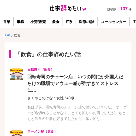
137
投稿数：
件
営業
事務
小売/販売
飲食
IT系
医療/福祉
コールセンター
TOP
>
飲食
「飲食」の仕事辞めたい話
回転寿司（飲食）
回転寿司のチェーン店、いつの間にか外国人だ
らけの職場でアウェー感が強すぎてストレス
に…
さくやこのはな：女性 / 49歳
私は以前、回転寿司のチェーン店で働いていました。 オーダ
ーが途切れることがなく、とても忙しいお店でしたが、もと
もと飲食の仕事が好きでしたから、体力的な…
ラーメン屋（飲食）