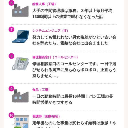
総務人事（工場）
大手の中間管理職は激務。３年以上毎月平均
130時間以上の残業で眠れなくなった話
システムエンジニア（IT）
努力しても報われない男女格差がひどい古い会
社を辞めたら、素敵な会社に出会えました
修理相談窓口（コールセンター）
修理相談窓口のコールセンターです。一日中浴
びせられる罵声に身も心もボロボロ。正直もう
持ちません…。
食品（工場）
一日の勤務時間は最長16時間！パン工場の長
時間労働がきつすぎる
看護師（医療/福祉）
定年後なのに仕事量は変わらず給料は激減！や