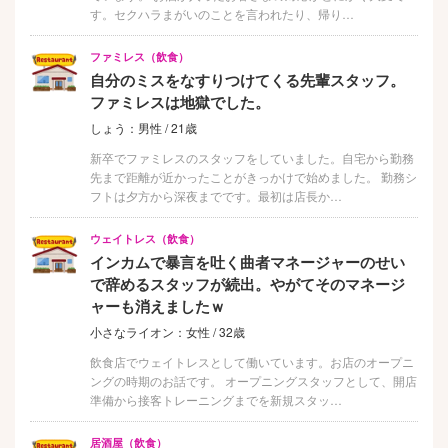
す。セクハラまがいのことを言われたり、帰り…
ファミレス（飲食）
自分のミスをなすりつけてくる先輩スタッフ。
ファミレスは地獄でした。
しょう：男性 / 21歳
新卒でファミレスのスタッフをしていました。自宅から勤務
先まで距離が近かったことがきっかけで始めました。 勤務シ
フトは夕方から深夜までです。最初は店長か…
ウェイトレス（飲食）
インカムで暴言を吐く曲者マネージャーのせい
で辞めるスタッフが続出。やがてそのマネージ
ャーも消えましたｗ
小さなライオン：女性 / 32歳
飲食店でウェイトレスとして働いています。お店のオープニ
ングの時期のお話です。 オープニングスタッフとして、開店
準備から接客トレーニングまでを新規スタッ…
居酒屋（飲食）