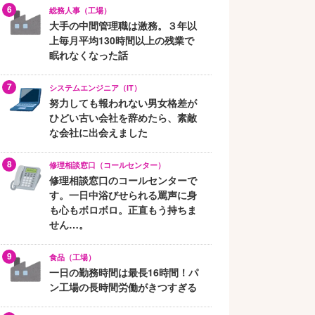
総務人事（工場）
大手の中間管理職は激務。３年以
上毎月平均130時間以上の残業で
眠れなくなった話
システムエンジニア（IT）
努力しても報われない男女格差が
ひどい古い会社を辞めたら、素敵
な会社に出会えました
修理相談窓口（コールセンター）
修理相談窓口のコールセンターで
す。一日中浴びせられる罵声に身
も心もボロボロ。正直もう持ちま
せん…。
食品（工場）
一日の勤務時間は最長16時間！パ
ン工場の長時間労働がきつすぎる