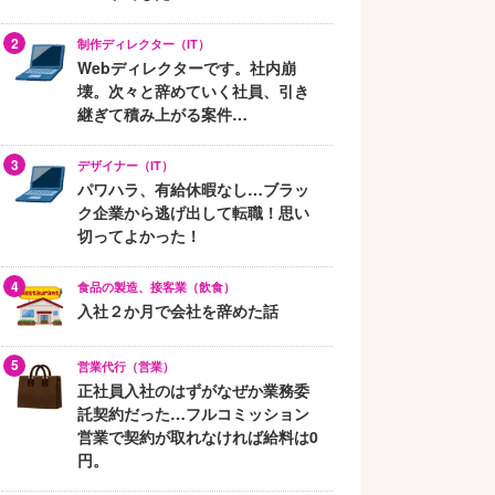
制作ディレクター（IT）
Webディレクターです。社内崩
壊。次々と辞めていく社員、引き
継ぎて積み上がる案件…
デザイナー（IT）
パワハラ、有給休暇なし…ブラッ
ク企業から逃げ出して転職！思い
切ってよかった！
食品の製造、接客業（飲食）
入社２か月で会社を辞めた話
営業代行（営業）
正社員入社のはずがなぜか業務委
託契約だった…フルコミッション
営業で契約が取れなければ給料は0
円。