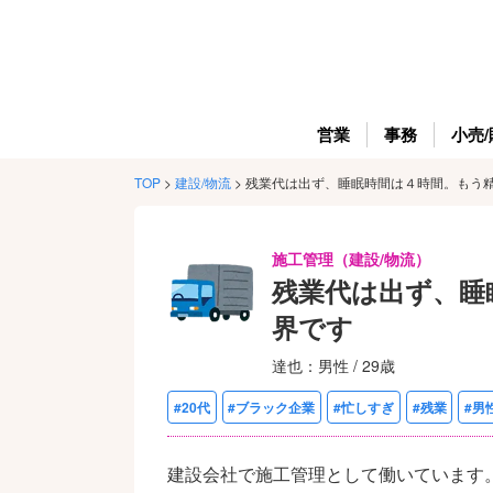
営業
事務
小売/
TOP
>
建設/物流
>
残業代は出ず、睡眠時間は４時間。もう
施工管理（建設/物流）
残業代は出ず、睡
界です
達也：男性 / 29歳
#20代
#ブラック企業
#忙しすぎ
#残業
#男
建設会社で施工管理として働いています