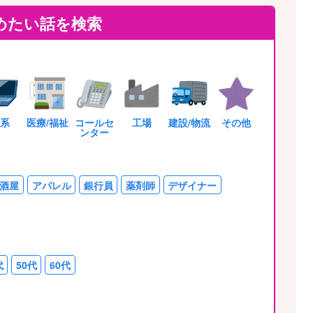
めたい話を検索
T系
医療/福祉
コールセ
工場
建設/物流
その他
ンター
酒屋
アパレル
銀行員
薬剤師
デザイナー
代
50代
60代