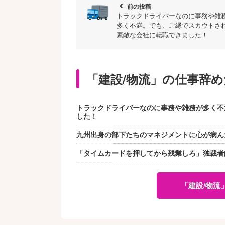
chevron_left
前の投稿
トラックドライバーなのに事務や雑
多く不満。でも、ご縁でスカウトさ
素敵な会社に転職できました！
「建設/物流」の仕事辞
トラックドライバーなのに事務や雑務が多く不
した！
九州出身の部下たちのマネジメントに心が病ん
「タイムカードを押してから残業しろ」独裁者
「建設/物流