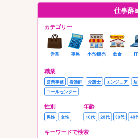
仕事辞
カテゴリー
営業
事務
小売/販売
飲食
I
職業
営業事務
看護師
介護士
エンジニア
居
コールセンター
性別
年齢
男性
女性
10代
20代
30代
40
キーワードで検索