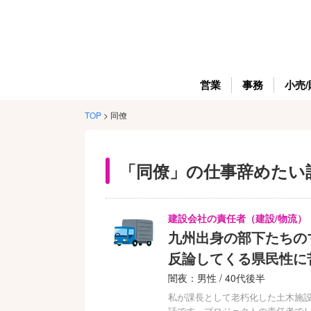
営業
事務
小売/
TOP
>
同僚
「同僚」の仕事辞めたい
建設会社の責任者（建設/物流）
九州出身の部下たちの
反論してくる県民性に
闇夜：男性 / 40代後半
私が課長として老朽化した土木施
話です。プロジェクトの責任者でし