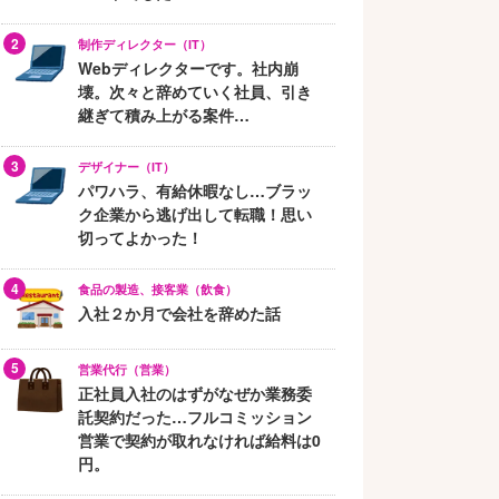
制作ディレクター（IT）
Webディレクターです。社内崩
壊。次々と辞めていく社員、引き
継ぎて積み上がる案件…
デザイナー（IT）
パワハラ、有給休暇なし…ブラッ
ク企業から逃げ出して転職！思い
切ってよかった！
食品の製造、接客業（飲食）
入社２か月で会社を辞めた話
営業代行（営業）
正社員入社のはずがなぜか業務委
託契約だった…フルコミッション
営業で契約が取れなければ給料は0
円。