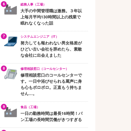
総務人事（工場）
大手の中間管理職は激務。３年以
上毎月平均130時間以上の残業で
眠れなくなった話
システムエンジニア（IT）
努力しても報われない男女格差が
ひどい古い会社を辞めたら、素敵
な会社に出会えました
修理相談窓口（コールセンター）
修理相談窓口のコールセンターで
す。一日中浴びせられる罵声に身
も心もボロボロ。正直もう持ちま
せん…。
食品（工場）
一日の勤務時間は最長16時間！パ
ン工場の長時間労働がきつすぎる