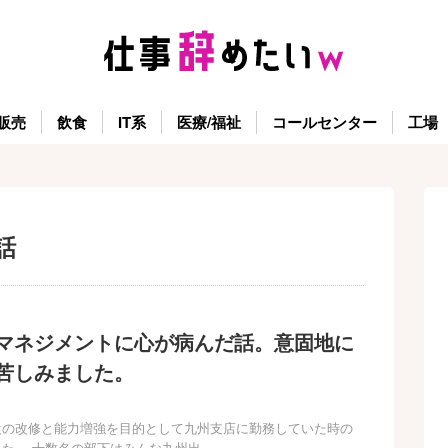
販売
飲食
IT系
医療/福祉
コールセンター
工場
話
マネジメントに心が病んだ話。意固地に
苦しみました。
設の改修と能力増強を目的として九州支店に勤務していた時の
た。 十数名の部下はみんな九州出…