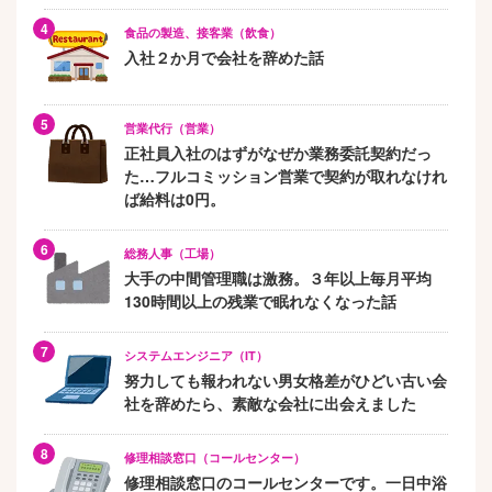
食品の製造、接客業（飲食）
入社２か月で会社を辞めた話
営業代行（営業）
正社員入社のはずがなぜか業務委託契約だっ
た…フルコミッション営業で契約が取れなけれ
ば給料は0円。
総務人事（工場）
大手の中間管理職は激務。３年以上毎月平均
130時間以上の残業で眠れなくなった話
システムエンジニア（IT）
努力しても報われない男女格差がひどい古い会
社を辞めたら、素敵な会社に出会えました
修理相談窓口（コールセンター）
修理相談窓口のコールセンターです。一日中浴