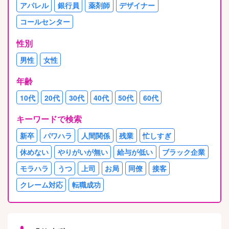
アパレル
銀行員
薬剤師
デザイナー
コールセンター
性別
男性
女性
年齢
10代
20代
30代
40代
50代
60代
キーワードで検索
新卒
パワハラ
人間関係
残業
忙しすぎ
休めない
やりがいが無い
給与が低い
ブラック企業
モラハラ
うつ
上司
お局
同僚
接客
クレーム対応
転職成功