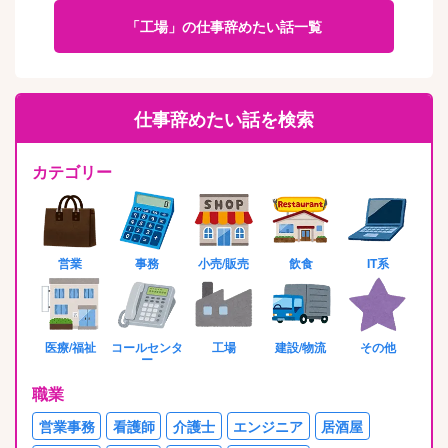
「工場」の仕事辞めたい話一覧
仕事辞めたい話を検索
カテゴリー
営業
事務
小売/販売
飲食
IT系
医療/福祉
コールセンタ
工場
建設/物流
その他
ー
職業
営業事務
看護師
介護士
エンジニア
居酒屋