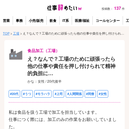
137
投稿数：
件
営業
事務
小売/販売
飲食
IT系
医療/福祉
コールセンター
TOP
>
工場
>
え？なんで？工場のために頑張ったら他の仕事や責任を押し付けられて精神的負担に…
食品加工（工場）
え？なんで？工場のために頑張ったら
他の仕事や責任を押し付けられて精神
的負担に…
かな：女性 / 20代後半
#20代
#うつ
#モラハラ
#上司
#人間関係
#同僚
#女性
私は食品を扱う工場で加工を担当しています。
仕事につく際には、加工のみの作業をお願いしていまし
た。