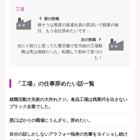
工場
chevron_left
前の投稿
偉そうな態度の派遣社員の尻拭いで残業の毎
日、もう会社辞めたいです…
次の投稿
chevron_right
当たり前だと思ってた重労働で安月給の工場勤
務は実は地獄だった。転職して初めて気づけ
た！
「工場」の仕事辞めたい話一覧
就職活動大失敗の大外れクジ。食品工場は残業代を出さない
ブラック企業でした。
悪口ばかりの職場にうんざり。辞めたい。
自分の話しかしないアラフォー独身の先輩をヨイショし続け