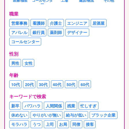
医療/福祉
コールセンタ
工場
建設/物流
その他
ー
職業
営業事務
看護師
介護士
エンジニア
居酒屋
アパレル
銀行員
薬剤師
デザイナー
コールセンター
性別
男性
女性
年齢
10代
20代
30代
40代
50代
60代
キーワードで検索
新卒
パワハラ
人間関係
残業
忙しすぎ
休めない
やりがいが無い
給与が低い
ブラック企業
モラハラ
うつ
上司
お局
同僚
接客