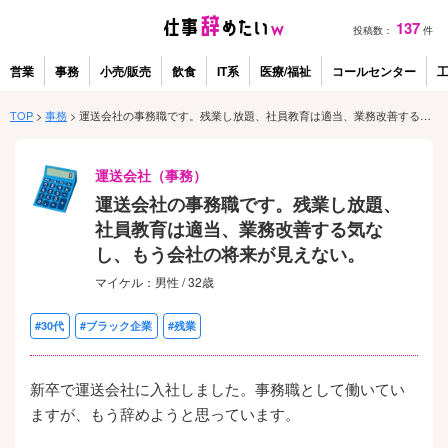
137
投稿数：
件
営業
事務
小売/販売
飲食
IT系
医療/福祉
コールセンター
TOP
>
事務
>
運送会社の事務職です。残業し放題、社員教育は適当、業務改善する気なし、もう会社の将来が見えない。
運送会社（事務）
運送会社の事務職です。残業し放題、
社員教育は適当、業務改善する気な
し、もう会社の将来が見えない。
マイケル：男性 / 32歳
#30代
#ブラック企業
#残業
新卒で運送会社に入社しました。事務職として働いてい
ますが、もう辞めようと思っています。