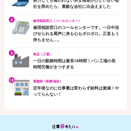
努力しても報われない男女格差がひどい古い会
社を辞めたら、素敵な会社に出会えました
修理相談窓口（コールセンター）
修理相談窓口のコールセンターです。一日中浴
びせられる罵声に身も心もボロボロ。正直もう
持ちません…。
食品（工場）
一日の勤務時間は最長16時間！パン工場の長
時間労働がきつすぎる
看護師（医療/福祉）
定年後なのに仕事量は変わらず給料は激減！や
ってらんない！