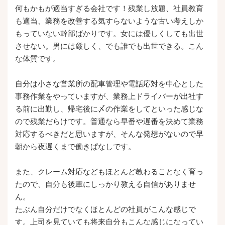
何もかもが適当すぎる会社です！残業し放題、社員教育
も適当、業務を改善する気すらないような古い考えしか
もっていない幹部ばかりです。女には優しくしても出世
させない。男には厳しく、でも誰でも出世できる。こん
な体質です。
自分は小さな営業所の配車管理や電話応対を中心とした
事務作業をやっていますが、業務上ドライバーが出社す
る前に出勤し、帰宅後に〆の作業をしてといった感じな
ので残業だらけです。普通なら早番や遅番を決めて業務
対応するべきだと思いますが、そんな発想がないので早
朝から夜遅くまで働きぱなしです。
また、クレーム対応などもほとんど教わることなく育っ
たので、自分も後輩にしっかり教える自信がありませ
ん。
たぶん自分だけでなくほとんどの社員がこんな感じで
す。上司を見ていても将来自分もこんな感じになってい