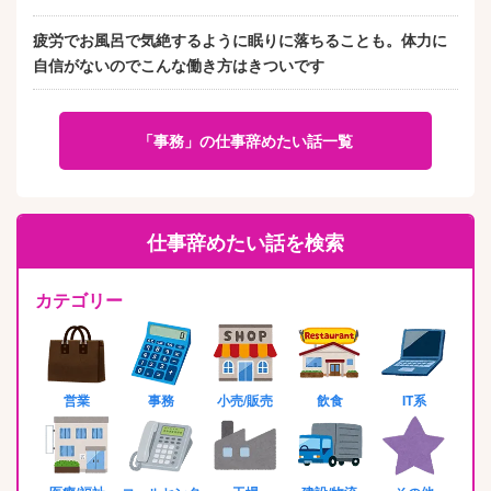
疲労でお風呂で気絶するように眠りに落ちることも。体力に
自信がないのでこんな働き方はきついです
「事務」の仕事辞めたい話一覧
仕事辞めたい話を検索
カテゴリー
営業
事務
小売/販売
飲食
IT系