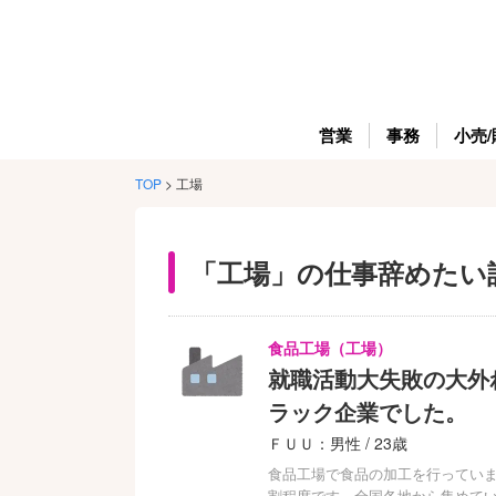
営業
事務
小売/
TOP
>
工場
「工場」の仕事辞めたい
食品工場（工場）
就職活動大失敗の大外
ラック企業でした。
ＦＵＵ：男性 / 23歳
食品工場で食品の加工を行っていま
割程度です。全国各地から集めて