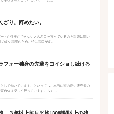
んざり。辞めたい。
パートが仕事ができない人の悪口を言っているのを頻繁に聞い
性の多い職場のため、特に悪口が多…
ラフォー独身の先輩をヨイショし続ける
員として働いています。といっても、本当に頭の良い研究者の
仕事自体は楽しく行っています。もく…
務。３年以上毎月平均130時間以上の残