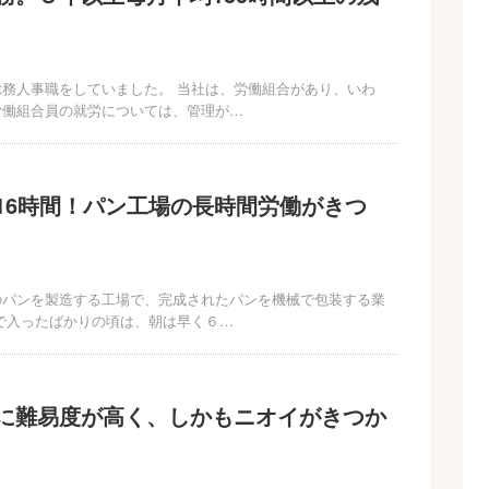
務人事職をしていました。 当社は、労働組合があり、いわ
労働組合員の就労については、管理が…
16時間！パン工場の長時間労働がきつ
のパンを製造する工場で、完成されたパンを機械で包装する業
で入ったばかりの頃は、朝は早く６…
に難易度が高く、しかもニオイがきつか