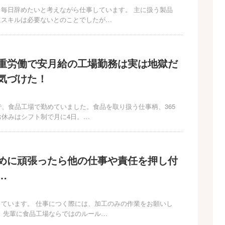
毎日辞めたいと考えながら仕事しています。 主に扱う製品
にスキルは必要ないとのことでしたが…
重労働で安月給の工場勤務は実は地獄だ
気づけた！
で、食品工場で勤めていました。食品を取り扱う仕事柄、365
お休みはシフト制で月に4日。…
めに頑張ったら他の仕事や責任を押し付
…
ています。 仕事につく際には、加工のみの作業をお願いし
、先輩に食品工場ならではのルール…