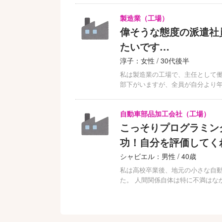
製造業（工場）
偉そうな態度の派遣社
たいです…
淳子：女性 / 30代後半
私は製造業の工場で、主任として働
部下がいますが、全員が自分より
自動車部品加工会社（工場）
こっそりプログラミン
功！自分を評価してく
シャビエル：男性 / 40歳
私は高校卒業後、地元の小さな自動
た。 人間関係自体は特に不満はな