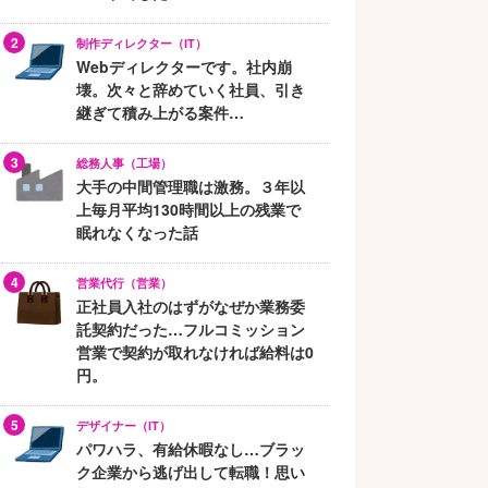
制作ディレクター（IT）
Webディレクターです。社内崩
壊。次々と辞めていく社員、引き
継ぎて積み上がる案件…
総務人事（工場）
大手の中間管理職は激務。３年以
上毎月平均130時間以上の残業で
眠れなくなった話
営業代行（営業）
正社員入社のはずがなぜか業務委
託契約だった…フルコミッション
営業で契約が取れなければ給料は0
円。
デザイナー（IT）
パワハラ、有給休暇なし…ブラッ
ク企業から逃げ出して転職！思い