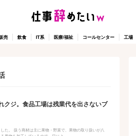
販売
飲食
IT系
医療/福祉
コールセンター
工場
話
れクジ。食品工場は残業代を出さないブ
した。 扱う商材は主に果物・野菜で、果物の取り扱いが八
いる果物を加工しているので、日によ…