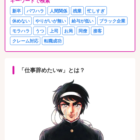
キーワードで検索
新卒
パワハラ
人間関係
残業
忙しすぎ
休めない
やりがいが無い
給与が低い
ブラック企業
モラハラ
うつ
上司
お局
同僚
接客
クレーム対応
転職成功
「仕事辞めたいw」とは？