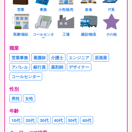
営業
事務
小売/販売
飲食
IT系
医療/福祉
コールセンタ
工場
建設/物流
その他
ー
職業
営業事務
看護師
介護士
エンジニア
居酒屋
アパレル
銀行員
薬剤師
デザイナー
コールセンター
性別
男性
女性
年齢
10代
20代
30代
40代
50代
60代