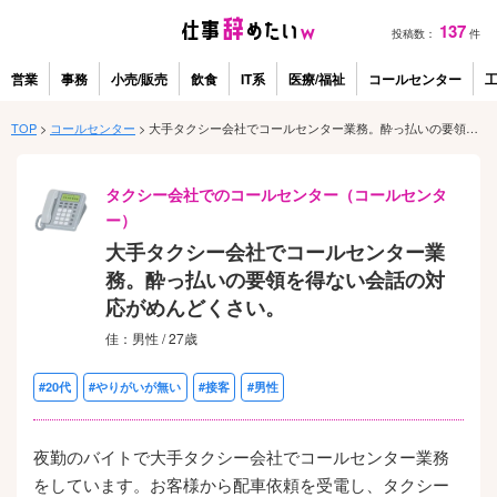
137
投稿数：
件
営業
事務
小売/販売
飲食
IT系
医療/福祉
コールセンター
TOP
>
コールセンター
>
大手タクシー会社でコールセンター業務。酔っ払いの要領を得ない会話の対応がめんどくさい。
タクシー会社でのコールセンター（コールセンタ
ー）
大手タクシー会社でコールセンター業
務。酔っ払いの要領を得ない会話の対
応がめんどくさい。
佳：男性 / 27歳
#20代
#やりがいが無い
#接客
#男性
夜勤のバイトで大手タクシー会社でコールセンター業務
をしています。お客様から配車依頼を受電し、タクシー