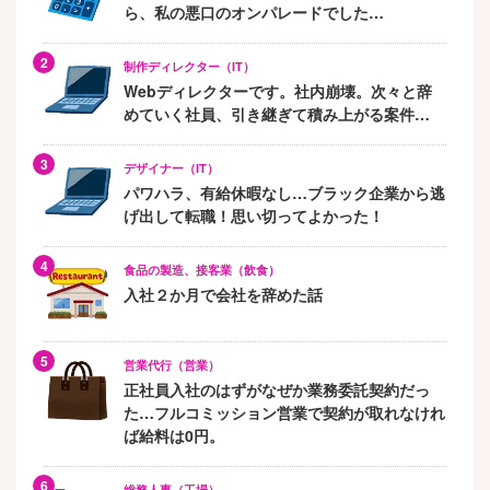
ら、私の悪口のオンパレードでした…
制作ディレクター（IT）
Webディレクターです。社内崩壊。次々と辞
めていく社員、引き継ぎて積み上がる案件…
デザイナー（IT）
パワハラ、有給休暇なし…ブラック企業から逃
げ出して転職！思い切ってよかった！
食品の製造、接客業（飲食）
入社２か月で会社を辞めた話
営業代行（営業）
正社員入社のはずがなぜか業務委託契約だっ
た…フルコミッション営業で契約が取れなけれ
ば給料は0円。
総務人事（工場）