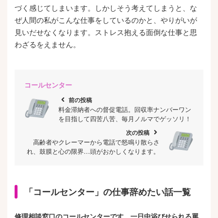
づく感じてしまいます。しかしそう考えてしまうと、な
ぜ人間の私がこんな仕事をしているのかと、やりがいが
見いだせなくなります。ストレス抱える面倒な仕事と思
わざるをえません。
コールセンター
chevron_left
前の投稿
料金滞納者への督促電話。回収率ナンバーワン
を目指して四苦八苦、毎月ノルマでゲッソリ！
次の投稿
chevron_right
高齢者やクレーマーから電話で怒鳴り散らさ
れ、鼓膜と心の限界…頭がおかしくなります。
「コールセンター」の仕事辞めたい話一覧
修理相談窓口のコールセンターです。一日中浴びせられる罵