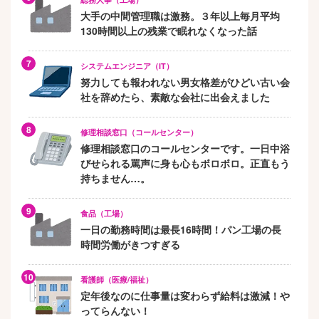
大手の中間管理職は激務。３年以上毎月平均
130時間以上の残業で眠れなくなった話
システムエンジニア（IT）
努力しても報われない男女格差がひどい古い会
社を辞めたら、素敵な会社に出会えました
修理相談窓口（コールセンター）
修理相談窓口のコールセンターです。一日中浴
びせられる罵声に身も心もボロボロ。正直もう
持ちません…。
食品（工場）
一日の勤務時間は最長16時間！パン工場の長
時間労働がきつすぎる
看護師（医療/福祉）
定年後なのに仕事量は変わらず給料は激減！や
ってらんない！