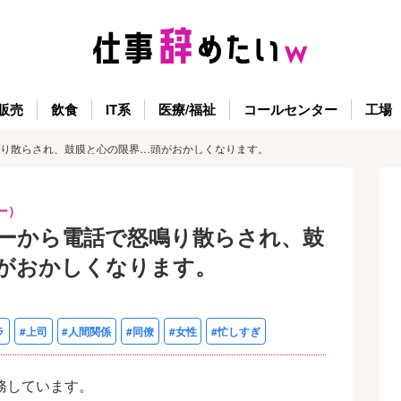
販売
飲食
IT系
医療/福祉
コールセンター
工場
り散らされ、鼓膜と心の限界…頭がおかしくなります。
ー）
ーから電話で怒鳴り散らされ、鼓
がおかしくなります。
ラ
#上司
#人間関係
#同僚
#女性
#忙しすぎ
務しています。