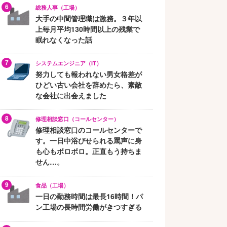
総務人事（工場）
大手の中間管理職は激務。３年以
上毎月平均130時間以上の残業で
眠れなくなった話
システムエンジニア（IT）
努力しても報われない男女格差が
ひどい古い会社を辞めたら、素敵
な会社に出会えました
修理相談窓口（コールセンター）
修理相談窓口のコールセンターで
す。一日中浴びせられる罵声に身
も心もボロボロ。正直もう持ちま
せん…。
食品（工場）
一日の勤務時間は最長16時間！パ
ン工場の長時間労働がきつすぎる