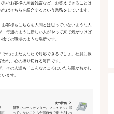
い系のお客様の罵詈雑言など、お答えできることは
あればそちらを紹介するという業務をしています。
、お客様もこちらを人間とは思っていないような人
が、毎週のように新しい人がやって来て気がつけば
い捨ての職場のような場所です。
「それはまだあなたで対応できるでしょ。社員に振
言われ、心の擦り切れる毎日です。
ず、その人達も「こんなところにいたら頭がおかし
ています。
次の投稿
chevron_right
業
新卒でコールセンター。マニュアルに載
対応
っていないことも全部自分で乗り切れっ