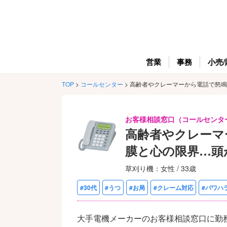
営業
事務
小売/
TOP
>
コールセンター
>
高齢者やクレーマーから電話で怒鳴
お客様相談窓口（コールセンタ
高齢者やクレーマ
膜と心の限界…頭
草刈り機：女性 / 33歳
#30代
#うつ
#お局
#クレーム対応
#パワハ
大手電機メーカーのお客様相談窓口に勤