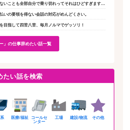
ないことも全部自分で乗り切れってそれはひどすぎます…
払いの要領を得ない会話の対応がめんどくさい。
を目指して四苦八苦、毎月ノルマでゲッソリ！
ー」の仕事辞めたい話一覧
めたい話を検索
T系
医療/福祉
コールセ
工場
建設/物流
その他
ンター