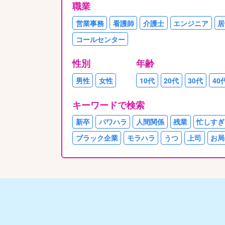
職業
営業事務
看護師
介護士
エンジニア
居
コールセンター
性別
年齢
男性
女性
10代
20代
30代
40
キーワードで検索
新卒
パワハラ
人間関係
残業
忙しすぎ
ブラック企業
モラハラ
うつ
上司
お局