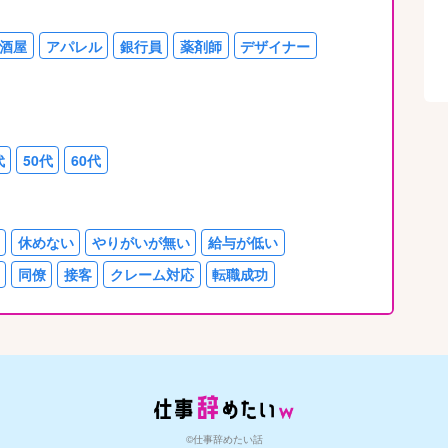
酒屋
アパレル
銀行員
薬剤師
デザイナー
代
50代
60代
休めない
やりがいが無い
給与が低い
同僚
接客
クレーム対応
転職成功
©仕事辞めたい話