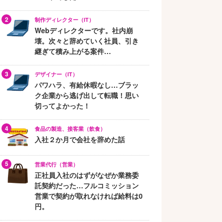
制作ディレクター（IT）
Webディレクターです。社内崩
壊。次々と辞めていく社員、引き
継ぎて積み上がる案件…
デザイナー（IT）
パワハラ、有給休暇なし…ブラッ
ク企業から逃げ出して転職！思い
切ってよかった！
食品の製造、接客業（飲食）
入社２か月で会社を辞めた話
営業代行（営業）
正社員入社のはずがなぜか業務委
託契約だった…フルコミッション
営業で契約が取れなければ給料は0
円。