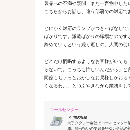
製品への不満や疑問、また一言物申した
こちらからお話し、違う部署での対応で
とにかく対応のランプがつきっぱなしで
ばかりです。派遣ばかりの職場なのです
辞めていくという繰り返しの、人間の使
どれだけ恫喝するようなお客様がいても
らないで。こっちも忙しいんだから」と
同僚もちょっとおかしなお局様しかおら
くなるわよ」とつぶやきながら業務をし
コールセンター
chevron_left
前の投稿
大手タクシー会社でコールセンター
務。酔っ払いの要領を得ない会話の